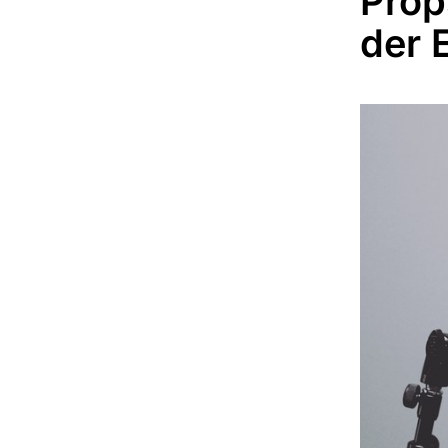
Pröp
der 