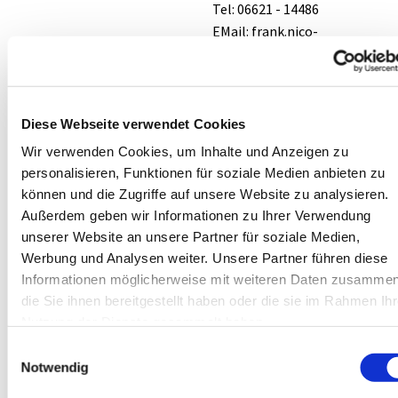
Tel: 06621 - 14486
EMail: frank.nico-
jaeger@ekkw.de
Pfarramt 2
Johanneskirche:
Diese Webseite verwendet Cookies
Die Pfarrstelle ist derzeit
Wir verwenden Cookies, um Inhalte und Anzeigen zu
vakant.
personalisieren, Funktionen für soziale Medien anbieten zu
Bitte kontaktieren Sie
können und die Zugriffe auf unsere Website zu analysieren.
Pfarrer Jaeger.
Außerdem geben wir Informationen zu Ihrer Verwendung
Sanddornweg 3, 36251 Bad
unserer Website an unsere Partner für soziale Medien,
Hersfeld
Werbung und Analysen weiter. Unsere Partner führen diese
Tel: 06621 - 15600
Informationen möglicherweise mit weiteren Daten zusammen
die Sie ihnen bereitgestellt haben oder die sie im Rahmen Ihr
Nutzung der Dienste gesammelt haben.
Hier kommen Sie zur
Einwilligungsauswahl
Homepage der Ev. Stadt-
Notwendig
und