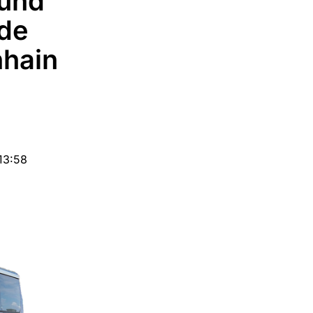
und
de
nhain
13:58