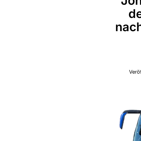
Joh
d
nach
Verö