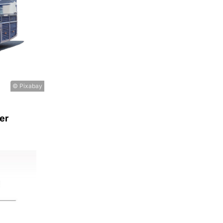
© Pixabay
er